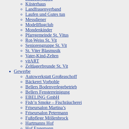
Küsterhaus
Landfrauenverband
Laufen und Gutes tun
Messdiener
Modellflugclub
Mondenkinder
Pfarrgemeinde St. Vitus
Rot-Weiss St. Vit
Seniorengruppe St. Vit
St. Viter Blasmusik
Vater-Kind-Zelten
vitART
Zeltlagerfreunde St. Vit
Gewerbe
Autowerkstatt Großeaschoff
Bäckerei Vorbohle
Bellers Bodenverlegebetrieb
Bellers Fensterreinigung
EBELING GmbH
Fish’n Smoke – Fischräucherei
Friseursalon Martina’s
Friseursalon Petermann
Fußpflege Möllenbrock
Hartmanns Hof
Hof Engemann