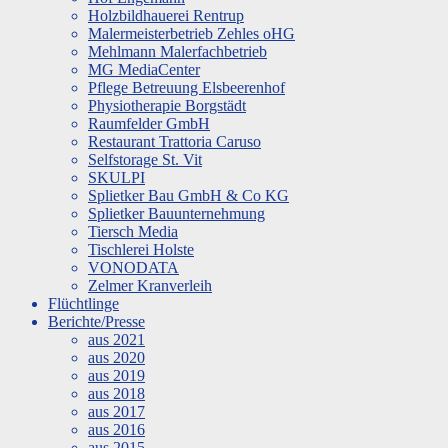
Holzbildhauerei Rentrup
Malermeisterbetrieb Zehles oHG
Mehlmann Malerfachbetrieb
MG MediaCenter
Pflege Betreuung Elsbeerenhof
Physiotherapie Borgstädt
Raumfelder GmbH
Restaurant Trattoria Caruso
Selfstorage St. Vit
SKULPI
Splietker Bau GmbH & Co KG
Splietker Bauunternehmung
Tiersch Media
Tischlerei Holste
VONODATA
Zelmer Kranverleih
Flüchtlinge
Berichte/Presse
aus 2021
aus 2020
aus 2019
aus 2018
aus 2017
aus 2016
aus 2015